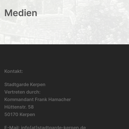
Medien
Kontakt:
Stadtgarde Kerpen
Vertreten durch:
Kommandant Frank Hamacher
Hüttenstr. 58
50170 Kerpen
E-Mail:
info[at]stadtgarde-kerpen.de